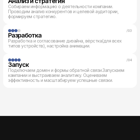
Анализ и стратегия
Собираем информацию о деятельности компании.
Проводим анализ конкурентов и целевой аудитории,
формируем стратегию.
/03
Разработка
Разработка и согласование дизайна, вёрстка(для всех
типов устройств), настройка анимации.
/04
Запуск
Подключаем домен и формы обратной связи.Запускаем
кампании и выстраиваем аналитику. Оцениваем
эффективность и масштабируем успешные связки.