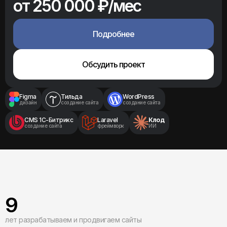
от 250 000 ₽/мес
Подробнее
Обсудить проект
Figma
Тильда
WordPress
дизайн
создание сайта
создание сайта
CMS 1С-Битрикс
Laravel
Клод
создание сайта
фреймворк
ИИ
9
лет разрабатываем и продвигаем сайты