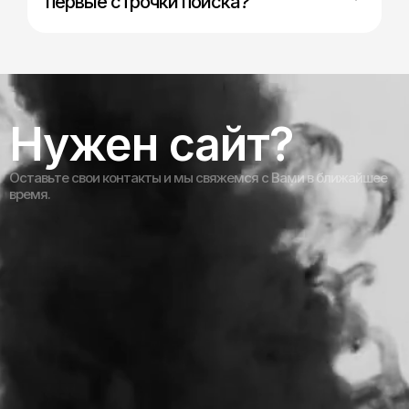
первые строчки поиска?
one.brain@mail.ru
г.Краснодар,ул.Автолюбителей ,1Г,оф.47
Нужен сайт?
Обсудить проект
Оставьте свои контакты и мы свяжемся с Вами в ближайшее
время.
Разработка
Макс
сайтов
Реклама
Кейсы
Контакты