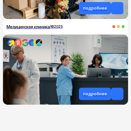
подробнее
Медицинская клиника
/©2025
Расскажем простыми словами, чем мы будем
полезны
для вашего бизнеса. Выполняем работы
под ключ: дизайн, разработка и продвижение
лэндингов, интернет-магазинов, корпоративных
сайтов.
подробнее
Выгодно презентовать услугу
Разрабатываем сайты и запустим рекламу для