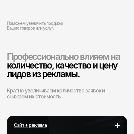
Сайт + реклама
Квиз + Яндекс Директ
под ключ
Обсудить проект
Яндекс Директ