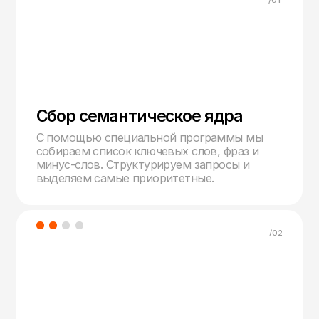
Ежедневно сопровождение
Анализируем рекламные кампании, отчеты
Метрики, отключаем неэффективные ключевые
слова, площадки. Контролируем баланс.
Цены
Настройка и ведение
Яндекс Директ.
Комплексный подход - настройка, тестирование,
ведение, оптимизация и аналитика для
максимальной эффективности.