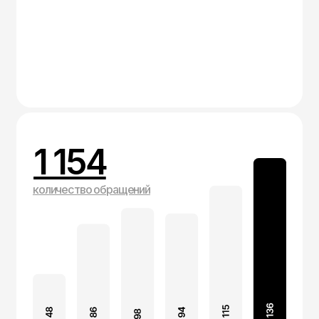
(100+)
Кейсы.
©2026
Делаем упор на
маркетинг, логику и
структуру