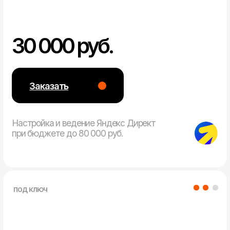
one.brain@mail.ru
г.Краснодар,ул.Автолюбителей ,1Г,оф.47
Обсудить проект