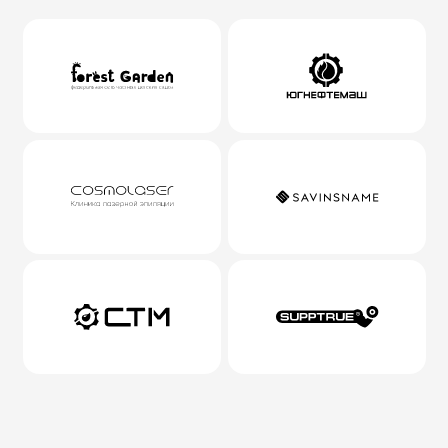
Поможем увеличить продажи
Ваших товаров или услуг.
Профессионально влияем на
количество, качество и цену
лидов из рекламы.
Кратно увеличиваем количество заявок и
снижаем их стоимость