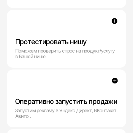
Сбор семантическое ядра
С помощью специальной программы мы
собираем список ключевых слов, фраз и
минус-слов. Структурируем запросы и
выделяем самые приоритетные.
/02
Создание объявлений
Разработка привлекательных и
информативных объявлений (написание
заголовков, описаний, а также добавление
дополнительных элементов объявлений).